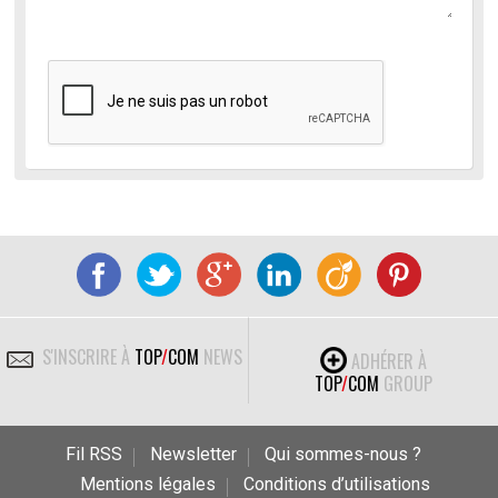
S'INSCRIRE À
TOP
/
COM
NEWS
ADHÉRER À
TOP
/
COM
GROUP
Fil RSS
Newsletter
Qui sommes-nous ?
Mentions légales
Conditions d’utilisations