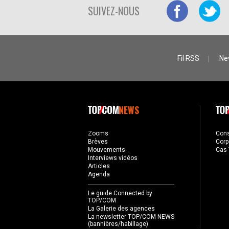
SUIVEZ-NOUS
Fil RSS
Ne
NEWS
Zooms
Con
Brèves
Corp
Mouvements
Cas 
Interviews vidéos
Articles
Agenda
Le guide Connected by
TOP/COM
La Galerie des agences
La newsletter TOP/COM NEWS
(bannières/habillage)