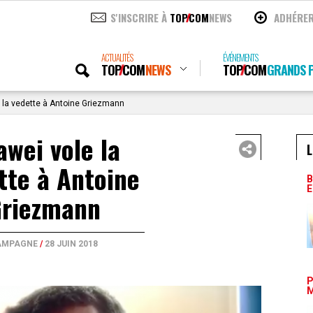
S'INSCRIRE À
TOP
COM
NEWS
ADHÉRE
ACTUALITÉS
ÉVÉNEMENTS
TOP
COM
NEWS
TOP
COM
GRANDS P
 la vedette à Antoine Griezmann
wei vole la
L
tte à Antoine
B
E
riezmann
AMPAGNE
/
28 JUIN 2018
P
M