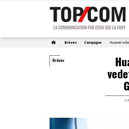
Brèves
Campagne
Huawei vole
Hua
Brèves
vede
G
C