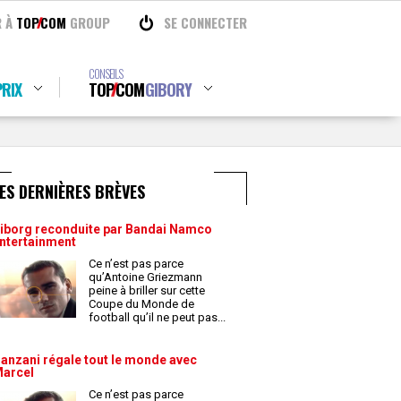
R À
TOP
COM
GROUP
SE CONNECTER
CONSEILS
RIX
TOP
COM
GIBORY
ES DERNIÈRES BRÈVES
iborg reconduite par Bandai Namco
ntertainment
Ce n’est pas parce
qu’Antoine Griezmann
peine à briller sur cette
Coupe du Monde de
football qu’il ne peut pas
...
anzani régale tout le monde avec
arcel
Ce n’est pas parce