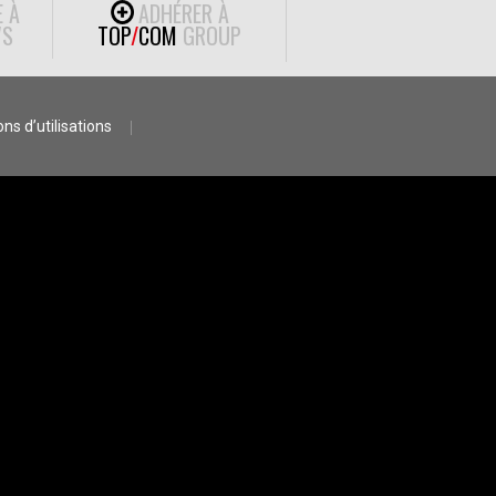
E À
ADHÉRER À
S
TOP
/
COM
GROUP
ns d’utilisations