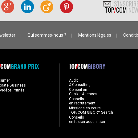
S'INSCRIR
TOP
/
COM
NEW
wsletter
Qui sommes-nous ?
Mentions légales
Conditio
GRAND PRIX
GIBORY
sumer
Audit
& Consulting
orate Business
Conseil en
Vidéos Primés
Choix d’Agences
Conseils
en recrutement
Missions en cours
TOP/COM GIBORY Search
Conseils
en fusion acquisition