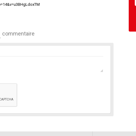
nue=14&v=u3BHgLdoxTM
commentaire