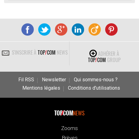
S'INSCRIRE À
TOP
/
COM
NEWS
ADHÉRER À
TOP
/
COM
GROUP
Fil RSS
Newsletter
Qui sommes-nous ?
Mentions légales
Conditions d’utilisations
NEWS
Zooms
Brèves