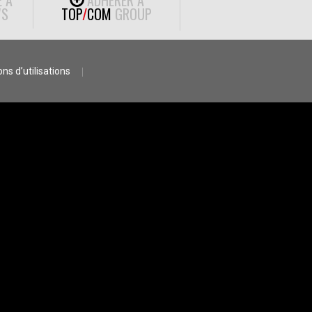
E À
ADHÉRER À
S
TOP
/
COM
GROUP
ns d’utilisations