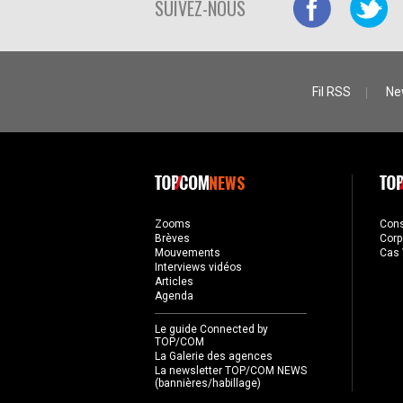
SUIVEZ-NOUS
Fil RSS
Ne
NEWS
Zooms
Con
Brèves
Corp
Mouvements
Cas 
Interviews vidéos
Articles
Agenda
Le guide Connected by
TOP/COM
La Galerie des agences
La newsletter TOP/COM NEWS
(bannières/habillage)