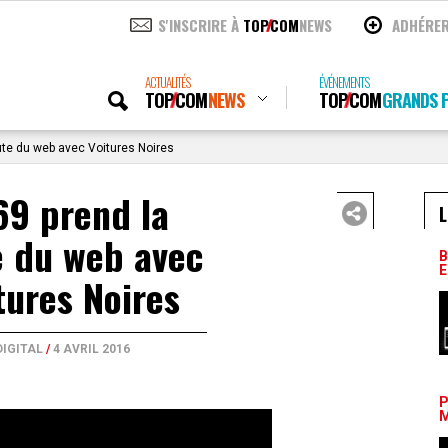
S'INSCRIRE À
TOP
COM
NEWS
ADHÉRE
ACTUALITÉS
ÉVÉNEMENTS
TOP
COM
NEWS
TOP
COM
GRANDS P
ute du web avec Voitures Noires
69 prend la
L
e du web avec
B
E
tures Noires
DIGITAL
/
4 AVRIL 2016
P
M