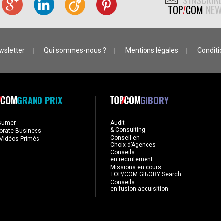
S'INSCRIR
TOP
/
COM
NEW
wsletter
Qui sommes-nous ?
Mentions légales
Conditio
GRAND PRIX
GIBORY
sumer
Audit
& Consulting
orate Business
Conseil en
Vidéos Primés
Choix d’Agences
Conseils
en recrutement
Missions en cours
TOP/COM GIBORY Search
Conseils
en fusion acquisition