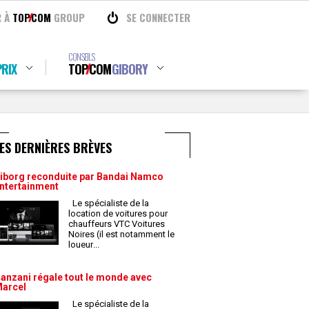
R À
TOP
COM
GROUP
SE CONNECTER
CONSEILS
RIX
TOP
COM
GIBORY
ES DERNIÈRES BRÈVES
iborg reconduite par Bandai Namco
ntertainment
Le spécialiste de la
location de voitures pour
chauffeurs VTC Voitures
Noires (il est notamment le
loueur
...
anzani régale tout le monde avec
arcel
Le spécialiste de la