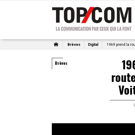
Brèves
Digital
1969 prend la ro
19
Brèves
rout
Voi