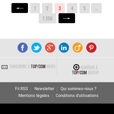
1
2
3
4
5
…
« Précédent
1 250
Suivant »
S'INSCRIRE À
TOP
/
COM
NEWS
ADHÉRER À
TOP
/
COM
GROUP
Fil RSS
Newsletter
Qui sommes-nous ?
Mentions légales
Conditions d’utilisations