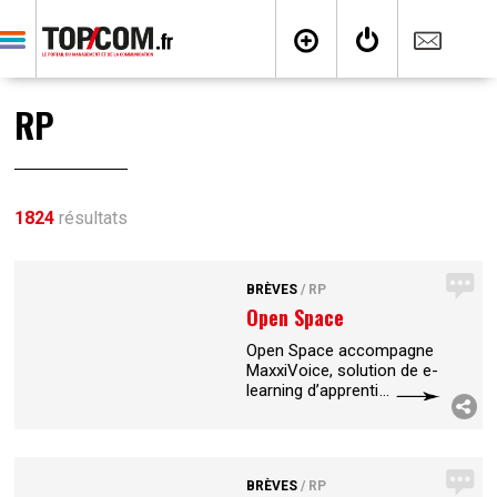
RP
1824
résultats
BRÈVES
/
RP
Open Space
accompagne
Open Space accompagne
MaxxiVoice
MaxxiVoice, solution de e-
learning d’apprentissage
de formation à la voix
dédiée aux métiers du
téléphone dans son
lancement presse.
BRÈVES
/
RP
Contact : 01 47 64 19 80