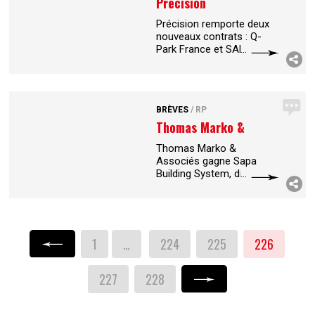
Précision
Précision remporte deux
nouveaux contrats : Q-
Park France et SAEMES,
les deux étant opérateurs
de stationnement.
L’agence confirme ainsi
son savoir-faire dans le
BRÈVES
/
RP
domaine de
...
Thomas Marko &
Associés
Thomas Marko &
Associés gagne Sapa
Building System, division
du groupe suédois Sapa,
spécialiste des profilés
aluminium (fenêtres,
portes, baies coulissantes,
vérandas,
...
1
…
224
225
226
« Précédent
227
228
Suivant »