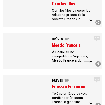
Com.lesfilles
Com.lesfilles va gérer les
relations presse de la
société Prat de Seabra,
spécialisée dans la
conception, la fabrication
et la vente de bijoux «
fantaisie ». L’agence a
BRÈVES
/
RP
pour
...
Meetic France a
choisi FHCOM
À l’issue d’une
compétition d’agences,
Meetic France a choisi
FHCOM pour les relations
médias et influenceurs de
ses deux marques leaders
sur le marché du dating et
BRÈVES
/
RP
...
Ericsson France en
presse avec...
Télévision & co se voit
confier par Ericsson
France la globalité de ses