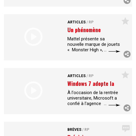
relations presse. L’agence
a pour mission de
renforcer la médiatisation
de l’entreprise et de ses
...
ARTICLES
/
RP
Un phénomène
monstrueux
Mattel présente sa
nouvelle marque de jouets
« Monster High »,
composée de fils et filles
de monstres célèbres.
Décliné sur plusieurs
supports, le
...
ARTICLES
/
RP
Windows 7 adopte la
cool attitude
À l'occasion de la rentrée
universitaire, Microsoft a
confié à l'agence
Buzzman une tournée
baptisée "Back2cool".
Objectif : booster
Windows 7 auprès des
...
BRÈVES
/
RP