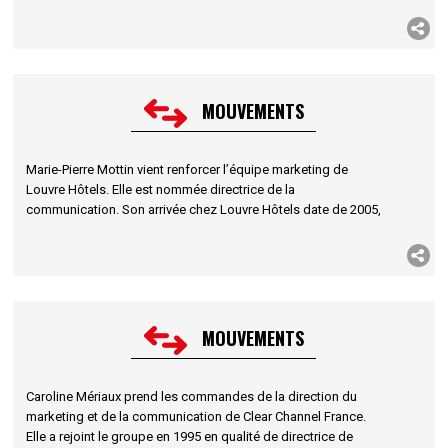
rejoindre le planning stratégique de Lowe et dernièrement
celui de Carat International.
MOUVEMENTS
Marie-Pierre Mottin vient renforcer l’équipe marketing de
Louvre Hôtels. Elle est nommée directrice de la
communication. Son arrivée chez Louvre Hôtels date de 2005,
elle a successivement occupé les postes de chef de produit
et de chef des marques Kyriad et Kyriad Prestige.
MOUVEMENTS
Caroline Mériaux prend les commandes de la direction du
marketing et de la communication de Clear Channel France.
Elle a rejoint le groupe en 1995 en qualité de directrice de