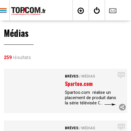
Médias
259
résultats
BRÈVES
/
MÉDIAS
Spartoo.com
Spartoo.com réalise un
placement de produit dans
la série télévisée Clem qui
fait son retour ce soir à 20
h 50 sur TF1.Contact : 04
76 09 94 66
BRÈVES
/
MÉDIAS