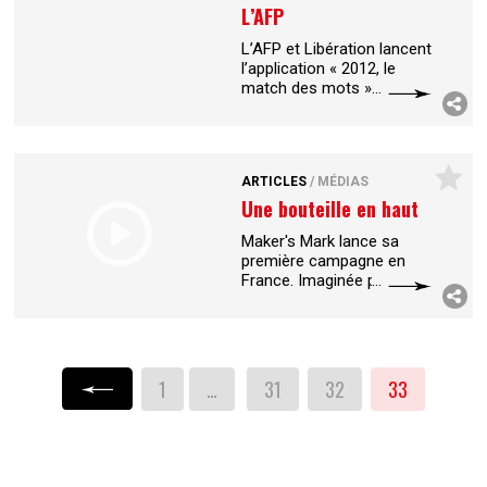
L’AFP
L’AFP et Libération lancent
l’application « 2012, le
match des mots ». Cet
outil mis au point par le
MédiaLab de l’AFP est un
comparateur de citations
pour mesurer les
...
ARTICLES
/
MÉDIAS
Une bouteille en haut
de l’affiche
Maker's Mark lance sa
première campagne en
France. Imaginée par
Zenithoptimedia, elle joue
la carte de la proximité
avec les parisiens à
travers un plan
...
1
…
31
32
33
« Précédent