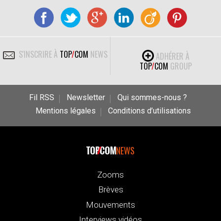
S'INSCRIRE À
TOP
/
COM
NEWS
ADHÉRER À
TOP
/
COM
GROUP
Fil RSS
Newsletter
Qui sommes-nous ?
Mentions légales
Conditions d’utilisations
NEWS
Zooms
Brèves
Mouvements
Interviews vidéos