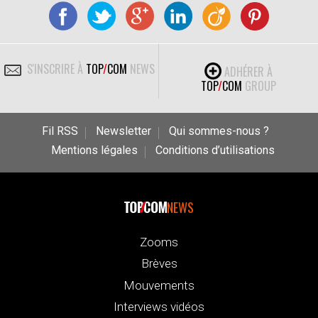
S'INSCRIRE À
TOP
/
COM
NEWS
ADHÉRER À
TOP
/
COM
GROUP
Fil RSS
Newsletter
Qui sommes-nous ?
Mentions légales
Conditions d’utilisations
NEWS
Zooms
Brèves
Mouvements
Interviews vidéos