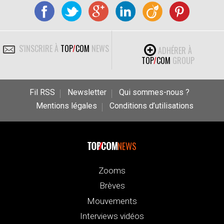
S'INSCRIRE À
TOP
/
COM
NEWS
ADHÉRER À
TOP
/
COM
GROUP
Fil RSS
Newsletter
Qui sommes-nous ?
Mentions légales
Conditions d’utilisations
NEWS
Zooms
Brèves
Mouvements
Interviews vidéos