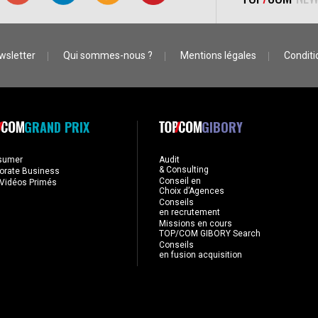
wsletter
Qui sommes-nous ?
Mentions légales
Conditio
GRAND PRIX
GIBORY
sumer
Audit
& Consulting
orate Business
Conseil en
Vidéos Primés
Choix d’Agences
Conseils
en recrutement
Missions en cours
TOP/COM GIBORY Search
Conseils
en fusion acquisition