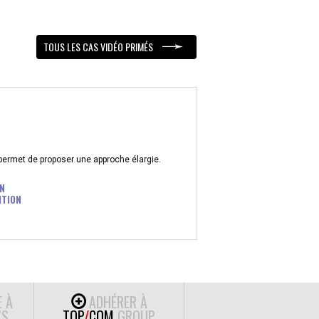
TOUS LES CAS VIDÉO PRIMÉS
 permet de proposer une approche élargie.
N
ITION
E À
ADHÉRER À
S
TOP
/
COM
GROUP