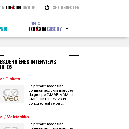
R À
TOP
COM
GROUP
SE CONNECTER
CONSEILS
RIX
TOP
COM
GIBORY
ES DERNIÈRES INTERVIEWS
IDÉOS
ee Tickets
Le premier magazine
commun aux trois marques
du groupe (MAAF, MMA, et
GMF) : un rendez-vous
conçu et réalisé par
...
el / Matriochka
Le premier magazine
commun aux trois marques