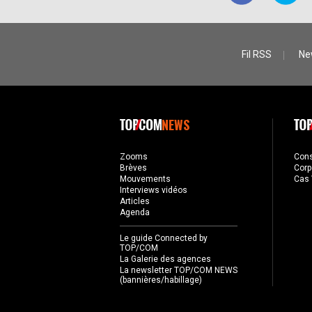
Fil RSS
Ne
NEWS
Zooms
Con
Brèves
Corp
Mouvements
Cas 
Interviews vidéos
Articles
Agenda
Le guide Connected by
TOP/COM
La Galerie des agences
La newsletter TOP/COM NEWS
(bannières/habillage)