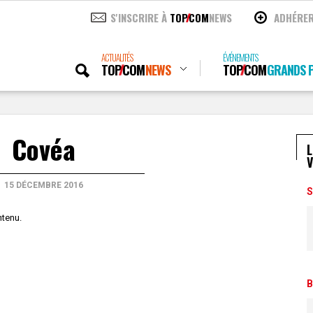
S'INSCRIRE À
TOP
COM
NEWS
ADHÉRE
ACTUALITÉS
ÉVÉNEMENTS
TOP
COM
NEWS
TOP
COM
GRANDS P
Covéa
L
V
15 DÉCEMBRE 2016
S
ntenu.
B