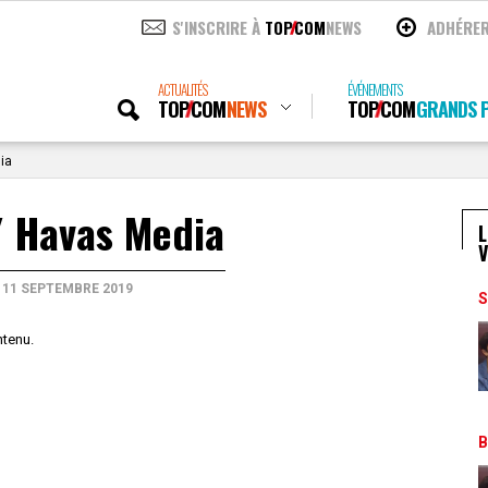
S'INSCRIRE À
TOP
COM
NEWS
ADHÉRE
ACTUALITÉS
ÉVÉNEMENTS
TOP
COM
NEWS
TOP
COM
GRANDS P
ia
/ Havas Media
L
V
11 SEPTEMBRE 2019
S
ntenu.
B