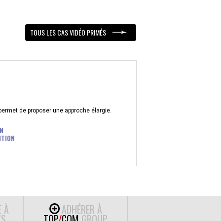
TOUS LES CAS VIDÉO PRIMÉS
 permet de proposer une approche élargie.
N
ITION
E À
ADHÉRER À
S
TOP
/
COM
GROUP