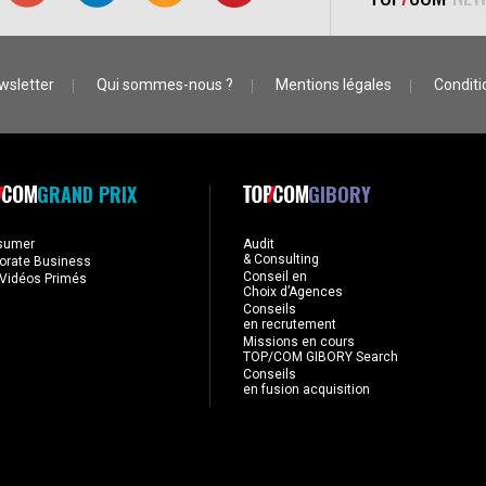
wsletter
Qui sommes-nous ?
Mentions légales
Conditio
GRAND PRIX
GIBORY
sumer
Audit
& Consulting
orate Business
Conseil en
Vidéos Primés
Choix d’Agences
Conseils
en recrutement
Missions en cours
TOP/COM GIBORY Search
Conseils
en fusion acquisition