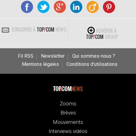
S'INSCRIRE À
TOP
/
COM
NEWS
ADHÉRER À
TOP
/
COM
GROUP
Fil RSS
Newsletter
Qui sommes-nous ?
Mentions légales
Conditions d’utilisations
NEWS
Zooms
Brèves
Mouvements
Interviews vidéos