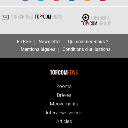
S'INSCRIRE À
TOP
/
COM
NEWS
ADHÉRER À
TOP
/
COM
GROUP
Fil RSS
Newsletter
Qui sommes-nous ?
Mentions légales
Conditions d’utilisations
NEWS
Zooms
Brèves
Mouvements
Interviews vidéos
Articles