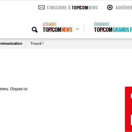
S'INSCRIRE À
TOP
COM
NEWS
ADHÉRE
ACTUALITÉS
ÉVÉNEMENTS
TOP
COM
NEWS
TOP
COM
GRANDS P
ommunication
Trouvé !
tenu. Cliquez ici