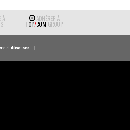
E À
ADHÉRER À
S
TOP
/
COM
GROUP
ns d’utilisations