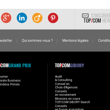
S'INSCRIR
TOP
/
COM
NEW
wsletter
Qui sommes-nous ?
Mentions légales
Conditio
GRAND PRIX
GIBORY
sumer
Audit
& Consulting
orate Business
Conseil en
Vidéos Primés
Choix d’Agences
Conseils
en recrutement
Missions en cours
TOP/COM GIBORY Search
Conseils
en fusion acquisition