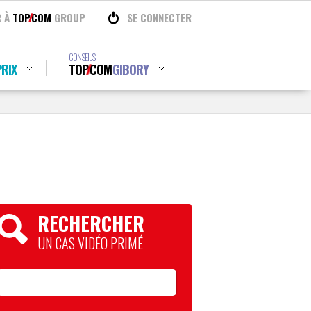
R À
TOP
COM
GROUP
SE CONNECTER
CONSEILS
RIX
TOP
COM
GIBORY
RECHERCHER
UN CAS VIDÉO PRIMÉ