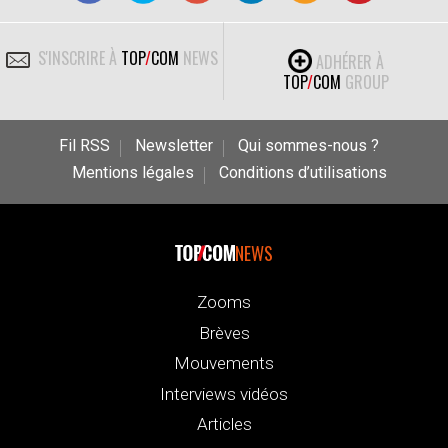
S'INSCRIRE À
TOP
/
COM
NEWS
ADHÉRER À
TOP
/
COM
GROUP
Fil RSS
Newsletter
Qui sommes-nous ?
Mentions légales
Conditions d’utilisations
NEWS
Zooms
Brèves
Mouvements
Interviews vidéos
Articles