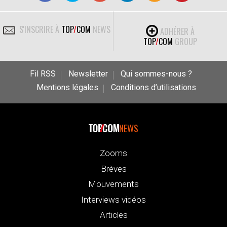
S'INSCRIRE À
TOP
/
COM
NEWS
ADHÉRER À
TOP
/
COM
GROUP
Fil RSS
Newsletter
Qui sommes-nous ?
Mentions légales
Conditions d’utilisations
NEWS
Zooms
Brèves
Mouvements
Interviews vidéos
Articles