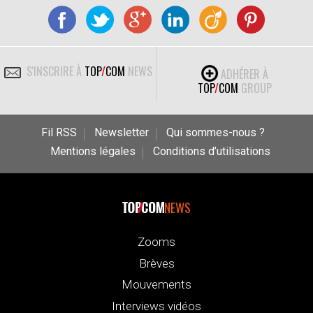
S'INSCRIRE À
TOP
/
COM
NEWS
ADHÉRER À
TOP
/
COM
GROUP
Fil RSS
Newsletter
Qui sommes-nous ?
Mentions légales
Conditions d’utilisations
NEWS
Zooms
Brèves
Mouvements
Interviews vidéos