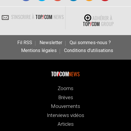
S'INSCRIRE À
TOP
/
COM
NEWS
ADHÉRER À
TOP
/
COM
GROUP
Fil RSS
Newsletter
Qui sommes-nous ?
Mentions légales
Conditions d’utilisations
NEWS
Zooms
Brèves
Mouvements
Interviews vidéos
Articles