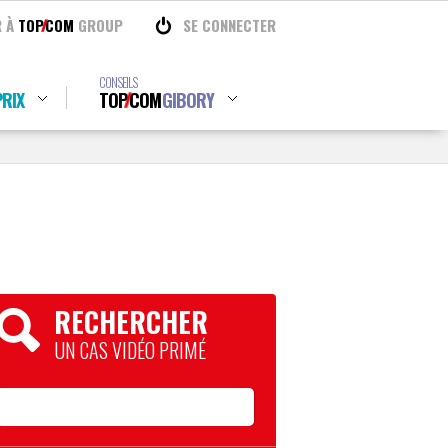
R À
TOP
COM
GROUP
SE CONNECTER
CONSEILS
RIX
TOP
COM
GIBORY
RECHERCHER
UN CAS VIDÉO PRIMÉ