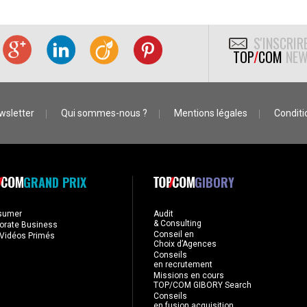
S'INSCRIR
TOP
/
COM
NEW
wsletter
Qui sommes-nous ?
Mentions légales
Conditio
GRAND PRIX
GIBORY
sumer
Audit
& Consulting
orate Business
Conseil en
Vidéos Primés
Choix d’Agences
Conseils
en recrutement
Missions en cours
TOP/COM GIBORY Search
Conseils
en fusion acquisition