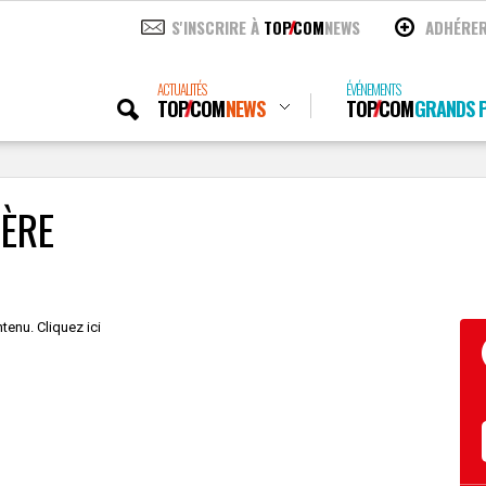
S'INSCRIRE À
TOP
COM
NEWS
ADHÉRE
ACTUALITÉS
ÉVÉNEMENTS
TOP
COM
NEWS
TOP
COM
GRANDS P
IÈRE
tenu. Cliquez ici