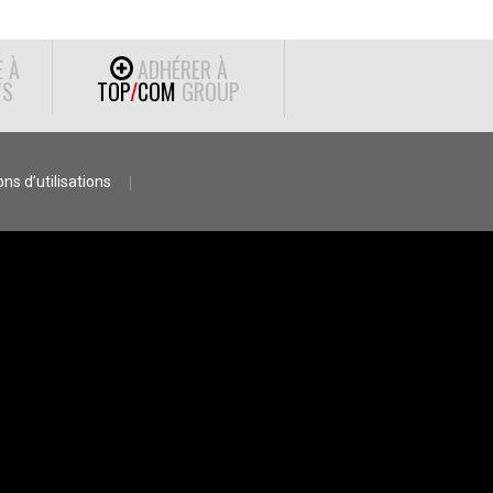
E À
ADHÉRER À
S
TOP
/
COM
GROUP
ns d’utilisations