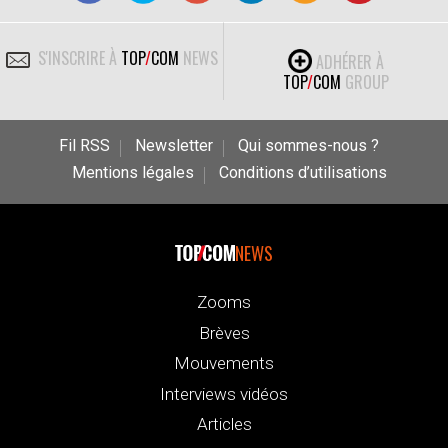
S'INSCRIRE À
TOP
/
COM
NEWS
ADHÉRER À
TOP
/
COM
GROUP
Fil RSS
Newsletter
Qui sommes-nous ?
Mentions légales
Conditions d’utilisations
NEWS
Zooms
Brèves
Mouvements
Interviews vidéos
Articles