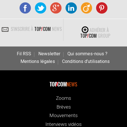
S'INSCRIRE À
TOP
/
COM
NEWS
ADHÉRER À
TOP
/
COM
GROUP
Fil RSS
Newsletter
Qui sommes-nous ?
Mentions légales
Conditions d’utilisations
NEWS
Zooms
Brèves
Mouvements
Interviews vidéos