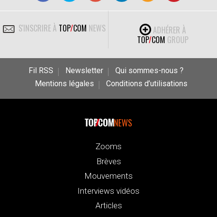
S'INSCRIRE À
TOP
/
COM
NEWS
ADHÉRER À
TOP
/
COM
GROUP
Fil RSS
Newsletter
Qui sommes-nous ?
Mentions légales
Conditions d’utilisations
NEWS
Zooms
Brèves
Mouvements
Interviews vidéos
Articles