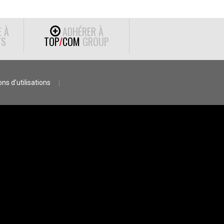
E À
ADHÉRER À
S
TOP
/
COM
GROUP
ns d’utilisations