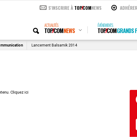
S'INSCRIRE À
TOP
COM
NEWS
ADHÉRE
ACTUALITÉS
ÉVÉNEMENTS
TOP
COM
NEWS
TOP
COM
GRANDS P
ommunication
Lancement Balsamik 2014
tenu. Cliquez ici