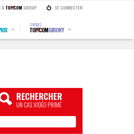
R À
TOP
COM
GROUP
SE CONNECTER
CONSEILS
RIX
TOP
COM
GIBORY
RECHERCHER
UN CAS VIDÉO PRIMÉ