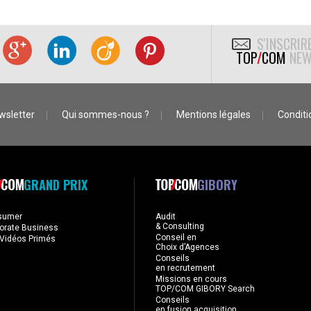
S'INSCRIR
TOP
/
COM
NEW
wsletter
Qui sommes-nous ?
Mentions légales
Conditio
GRAND PRIX
GIBORY
sumer
Audit
& Consulting
orate Business
Conseil en
Vidéos Primés
Choix d’Agences
Conseils
en recrutement
Missions en cours
TOP/COM GIBORY Search
Conseils
en fusion acquisition