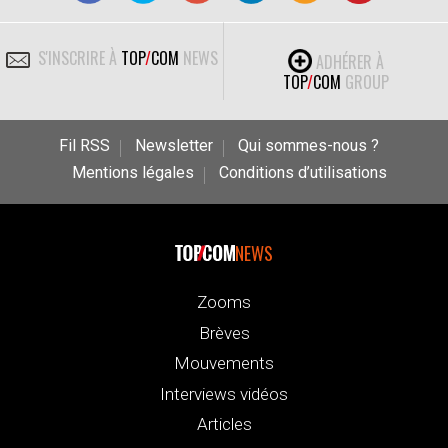
S'INSCRIRE À
TOP
/
COM
NEWS
ADHÉRER À
TOP
/
COM
GROUP
Fil RSS
Newsletter
Qui sommes-nous ?
Mentions légales
Conditions d’utilisations
NEWS
Zooms
Brèves
Mouvements
Interviews vidéos
Articles