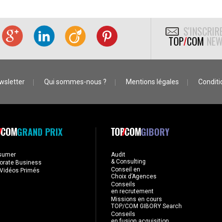
S'INSCRIR
TOP
/
COM
NEW
wsletter
Qui sommes-nous ?
Mentions légales
Conditio
GRAND PRIX
GIBORY
sumer
Audit
& Consulting
orate Business
Conseil en
Vidéos Primés
Choix d’Agences
Conseils
en recrutement
Missions en cours
TOP/COM GIBORY Search
Conseils
en fusion acquisition