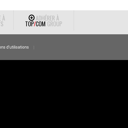
E À
ADHÉRER À
S
TOP
/
COM
GROUP
ns d’utilisations