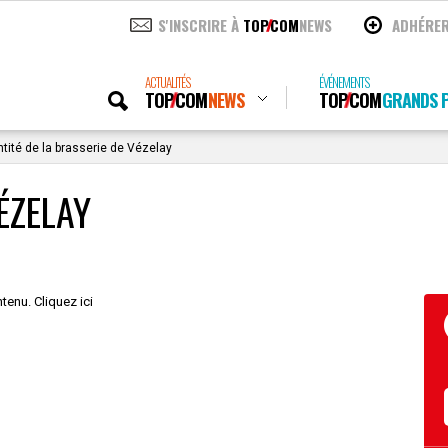
S'INSCRIRE À
TOP
COM
NEWS
ADHÉRE
ACTUALITÉS
ÉVÉNEMENTS
TOP
COM
NEWS
TOP
COM
GRANDS P
tité de la brasserie de Vézelay
ÉZELAY
tenu. Cliquez ici