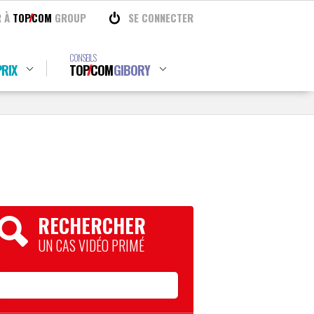
R À
TOP
COM
GROUP
SE CONNECTER
CONSEILS
RIX
TOP
COM
GIBORY
RECHERCHER
UN CAS VIDÉO PRIMÉ