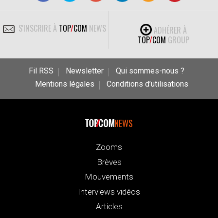
S'INSCRIRE À
TOP
/
COM
NEWS
ADHÉRER À
TOP
/
COM
GROUP
Fil RSS
Newsletter
Qui sommes-nous ?
Mentions légales
Conditions d’utilisations
NEWS
Zooms
Brèves
Mouvements
Interviews vidéos
Articles