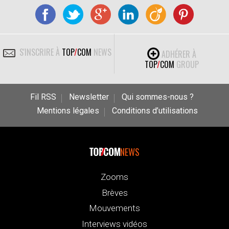
S'INSCRIRE À
TOP
/
COM
NEWS
ADHÉRER À
TOP
/
COM
GROUP
Fil RSS
Newsletter
Qui sommes-nous ?
Mentions légales
Conditions d’utilisations
NEWS
Zooms
Brèves
Mouvements
Interviews vidéos