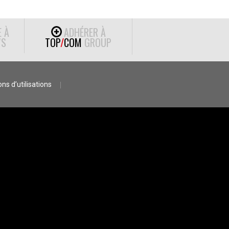
E À
ADHÉRER À
S
TOP
/
COM
GROUP
ns d’utilisations