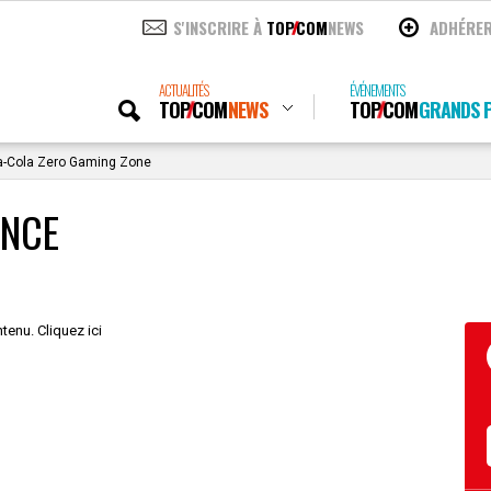
S'INSCRIRE À
TOP
COM
NEWS
ADHÉRE
ACTUALITÉS
ÉVÉNEMENTS
TOP
COM
NEWS
TOP
COM
GRANDS P
-Cola Zero Gaming Zone
ANCE
tenu. Cliquez ici