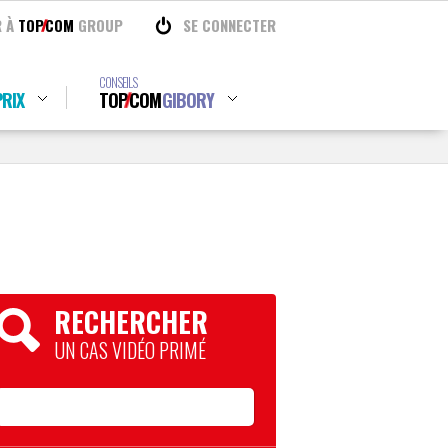
R À
TOP
COM
GROUP
SE CONNECTER
CONSEILS
RIX
TOP
COM
GIBORY
RECHERCHER
UN CAS VIDÉO PRIMÉ