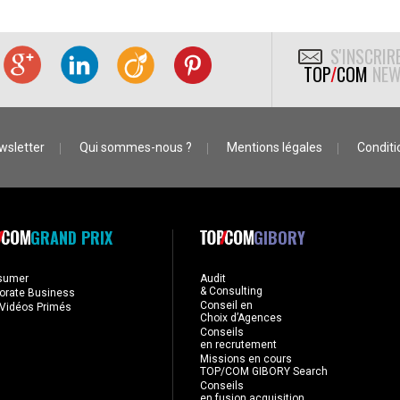
S'INSCRIR
TOP
/
COM
NEW
wsletter
Qui sommes-nous ?
Mentions légales
Conditio
GRAND PRIX
GIBORY
sumer
Audit
& Consulting
orate Business
Conseil en
Vidéos Primés
Choix d’Agences
Conseils
en recrutement
Missions en cours
TOP/COM GIBORY Search
Conseils
en fusion acquisition