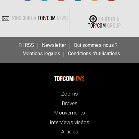
S'INSCRIRE À
TOP
/
COM
NEWS
ADHÉRER À
TOP
/
COM
GROUP
Fil RSS
Newsletter
Qui sommes-nous ?
Mentions légales
Conditions d’utilisations
NEWS
Zooms
Brèves
Mouvements
Interviews vidéos
Articles