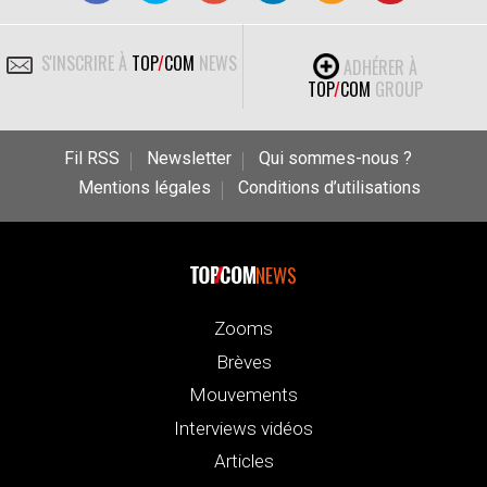
S'INSCRIRE À
TOP
/
COM
NEWS
ADHÉRER À
TOP
/
COM
GROUP
Fil RSS
Newsletter
Qui sommes-nous ?
Mentions légales
Conditions d’utilisations
NEWS
Zooms
Brèves
Mouvements
Interviews vidéos
Articles