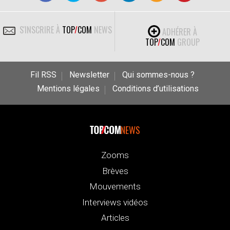
S'INSCRIRE À
TOP
/
COM
NEWS
ADHÉRER À
TOP
/
COM
GROUP
Fil RSS
Newsletter
Qui sommes-nous ?
Mentions légales
Conditions d’utilisations
NEWS
Zooms
Brèves
Mouvements
Interviews vidéos
Articles