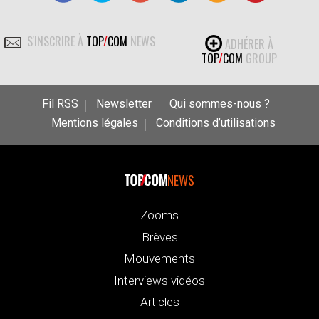
S'INSCRIRE À
TOP
/
COM
NEWS
ADHÉRER À
TOP
/
COM
GROUP
Fil RSS
Newsletter
Qui sommes-nous ?
Mentions légales
Conditions d’utilisations
NEWS
Zooms
Brèves
Mouvements
Interviews vidéos
Articles