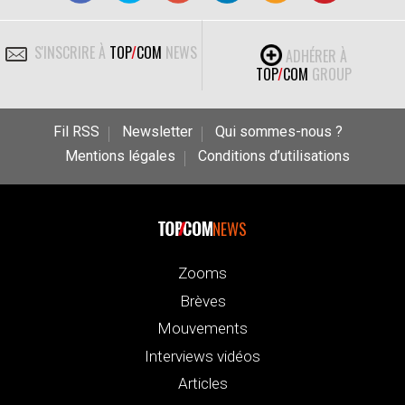
S'INSCRIRE À
TOP
/
COM
NEWS
ADHÉRER À
TOP
/
COM
GROUP
Fil RSS
Newsletter
Qui sommes-nous ?
Mentions légales
Conditions d’utilisations
NEWS
Zooms
Brèves
Mouvements
Interviews vidéos
Articles