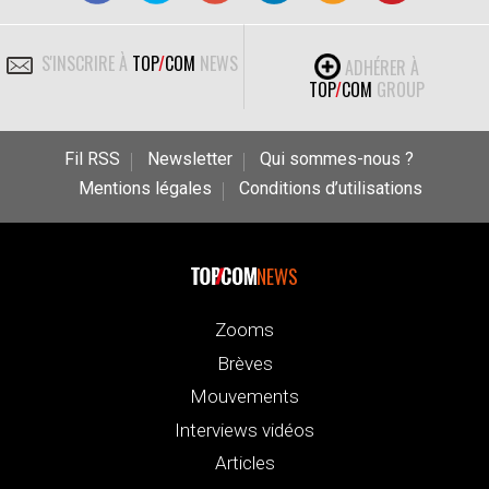
S'INSCRIRE À
TOP
/
COM
NEWS
ADHÉRER À
TOP
/
COM
GROUP
Fil RSS
Newsletter
Qui sommes-nous ?
Mentions légales
Conditions d’utilisations
NEWS
Zooms
Brèves
Mouvements
Interviews vidéos
Articles