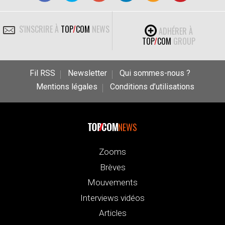
S'INSCRIRE À
TOP
/
COM
NEWS
ADHÉRER À
TOP
/
COM
GROUP
Fil RSS
Newsletter
Qui sommes-nous ?
Mentions légales
Conditions d’utilisations
NEWS
Zooms
Brèves
Mouvements
Interviews vidéos
Articles