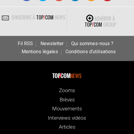
S'INSCRIRE À
TOP
/
COM
NEWS
ADHÉRER À
TOP
/
COM
GROUP
Fil RSS
Newsletter
Qui sommes-nous ?
Mentions légales
Conditions d’utilisations
NEWS
Zooms
Brèves
Mouvements
Interviews vidéos
Articles