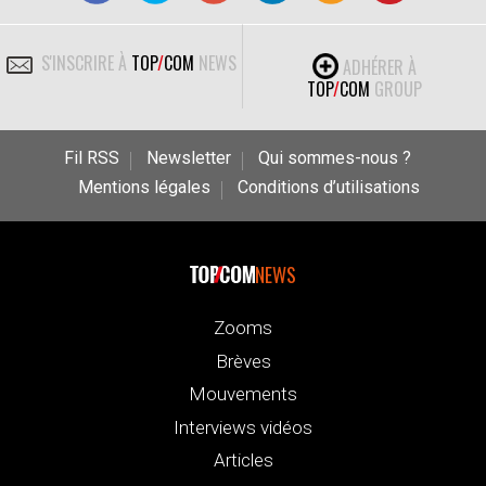
S'INSCRIRE À
TOP
/
COM
NEWS
ADHÉRER À
TOP
/
COM
GROUP
Fil RSS
Newsletter
Qui sommes-nous ?
Mentions légales
Conditions d’utilisations
NEWS
Zooms
Brèves
Mouvements
Interviews vidéos
Articles