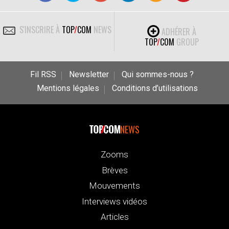
S'INSCRIRE À
TOP
/
COM
NEWS
ADHÉRER À
TOP
/
COM
GROUP
Fil RSS
Newsletter
Qui sommes-nous ?
Mentions légales
Conditions d’utilisations
NEWS
Zooms
Brèves
Mouvements
Interviews vidéos
Articles