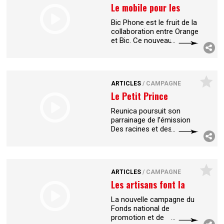
Le mobile pour les
nuls
Bic Phone est le fruit de la
collaboration entre Orange
et Bic. Ce nouveau
téléphone vise les derniers
réfractaires de la
téléphonie mobile. La
campagne a
...
ARTICLES
/
CAMPAGNE
Le Petit Prince
apprivoise les assurés
Reunica poursuit son
parrainage de l’émission
Des racines et des ailes
afin de développer sa
notoriété et complète par
une campagne presse. Le
personnage
...
ARTICLES
/
CAMPAGNE
Les artisans font la
une des...
La nouvelle campagne du
Fonds national de
promotion et de