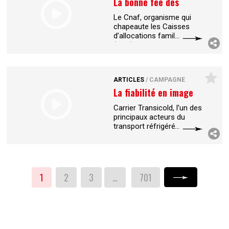
La bonne fée des
familles
Le Cnaf, organisme qui
chapeaute les Caisses
d’allocations familiales
(CAF), a pris la parole à la
rentrée pour rappeler que
son rôle ne se limite pas à
...
ARTICLES
/
CAMPAGNE
La fiabilité en image
Carrier Transicold, l’un des
principaux acteurs du
transport réfrigéré, a mis
en place une campagne
B2B internationale.
Développée par l’agence
Corporate
...
1
2
3
…
701
Suivant »