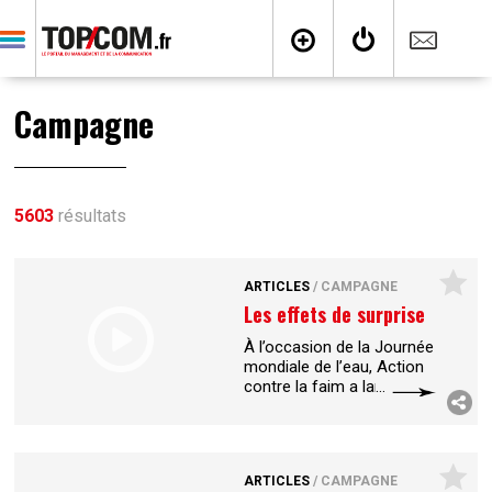
Campagne
5603
résultats
ARTICLES
/
CAMPAGNE
Les effets de surprise
À l’occasion de la Journée
mondiale de l’eau, Action
contre la faim a lancé une
opération événementielle
pour sensibiliser le public
aux conséquences des
...
ARTICLES
/
CAMPAGNE