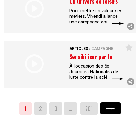
Un univers de loisirs
Pour mettre en valeur ses
métiers, Vivendi a lancé
une campagne corporate
avec BETC Euro RSCG.
L'agence a adopté un ton
très grand public en
symbolisant
...
ARTICLES
/
CAMPAGNE
Sensibiliser par le
web
À l’occasion des 5e
Journées Nationales de
lutte contre la sclérose en
plaques, l’Unisep et
l’agence Greenwich ont
lancé un concours de
vidéos sur le web
...
1
2
3
…
701
Suivant »