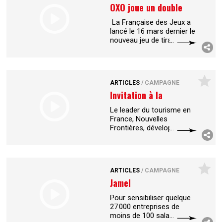
OXO joue un double
jeu
La Française des Jeux a
lancé le 16 mars dernier le
nouveau jeu de tirage Oxo.
Innovant, il offre aux
joueurs deux chances de
gagner. pour
...
ARTICLES
/
CAMPAGNE
Invitation à la
rencontre
Le leader du tourisme en
France, Nouvelles
Frontières, développe une
vaste campagne de
publicité pour promouvoir
son nouveau
positionnement. Conçue
ARTICLES
/
CAMPAGNE
par
...
Jamel
Debbouze,ambassadeur
Pour sensibiliser quelque
27 000 entreprises de
moins de 100 salariés