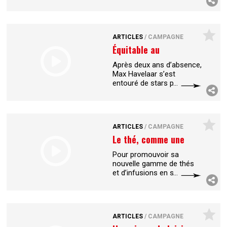
n’employant aucun
travailleur handicapé,
l’Agefiph lance une
campagne nationale.
...
ARTICLES
/
CAMPAGNE
Équitable au
quotidien
Après deux ans d’absence,
Max Havelaar s’est
entouré de stars pour
lancer sa nouvelle
campagne, créée par June
Twenty First. L’objectif est
de convaincre
...
ARTICLES
/
CAMPAGNE
Le thé, comme une
invitation au...
Pour promouvoir sa
nouvelle gamme de thés
et d’infusions en sachet
pyramidal, Lipton lance
une campagne de publicité
européenne. Conçue par
l’agence DDB,
...
ARTICLES
/
CAMPAGNE