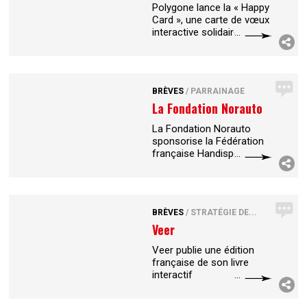
Polygone lance la « Happy
Card », une carte de vœux
interactive solidaire.
Chaque fois qu’un
internaute envoie ses
vœux à un ami ou partage
la carte via Facebook ou
BRÈVES
/
PARRAINAGE
Twitter,
...
La Fondation Norauto
La Fondation Norauto
sponsorise la Fédération
française Handisport pour
trois ans. Le partenariat
signé assure à la FFH le
financement de
l’équipement des sportifs,
BRÈVES
/
STRATÉGIE DE...
notamment
...
Veer
Veer publie une édition
française de son livre
interactif
monstrueusement
inventif. Ce support,