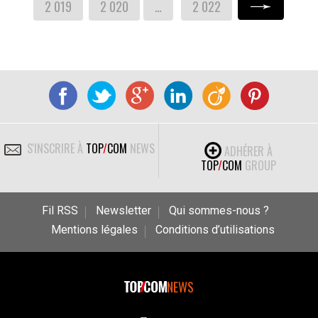
2 019
2 020
…
2 022
Suivant »
S'INSCRIRE À
TOP
/
COM
NEWS
ADHÉRER À
TOP
/
COM
GROUP
Fil RSS
Newsletter
Qui sommes-nous ?
Mentions légales
Conditions d’utilisations
NEWS