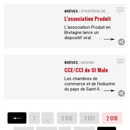
disponible sur le site
Veer.com, offre aux
BRÈVES
/
STRATÉGIE DE...
créatifs des éléments
L’association Produit
visuels pour
...
en Bretagne
L’association Produit en
Bretagne lance un
dispositif viral :
www.jerelocalise.com.
Celui-ci invite les
internautes à s’engager de
manière ludique en tant
BRÈVES
/
DESIGN
qu’ambassadeur de la
...
CCE/CCI de St Malo
Les chambres de
commerce et de l’industrie
du pays de Saint-Malo et
de Fougère ont fusionné.
Plume de Pub a été
chargée de créer l’identité
de cette nouvelle entité.
L’agence
...
1
…
2 016
2 017
2 018
« Précédent