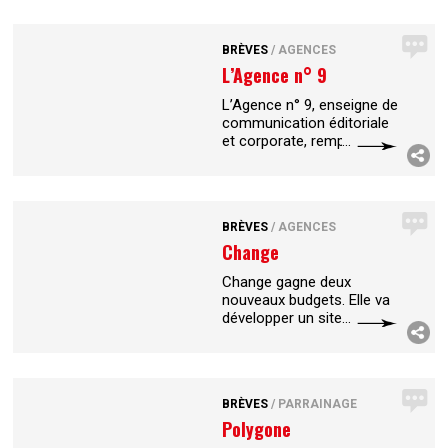
nouveau confier par
France générosités,
syndicat professionnel
BRÈVES
/
AGENCES
des organismes
...
L’Agence n° 9
L’Agence n° 9, enseigne de
communication éditoriale
et corporate, remporte
trois nouveaux budgets :
elle intègre la Française
des jeux à son pôle de
communication par la BD,
BRÈVES
/
AGENCES
...
Change
Change gagne deux
nouveaux budgets. Elle va
développer un site de e-
commerce pour Delo,
marque de bouchons-
capsules monodoses aux
extraits liquides de
BRÈVES
/
PARRAINAGE
plantes, et assurer la
...
Polygone