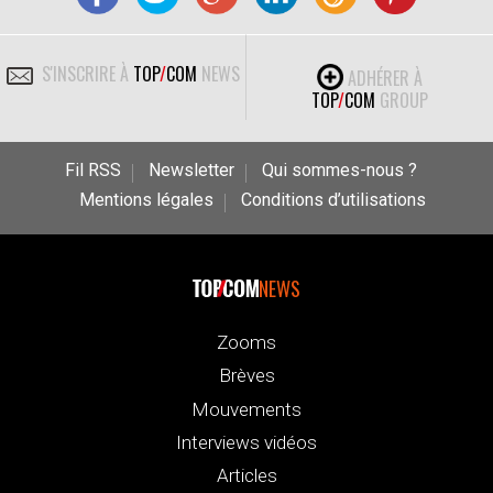
S'INSCRIRE À
TOP
/
COM
NEWS
ADHÉRER À
TOP
/
COM
GROUP
Fil RSS
Newsletter
Qui sommes-nous ?
Mentions légales
Conditions d’utilisations
NEWS
Zooms
Brèves
Mouvements
Interviews vidéos
Articles