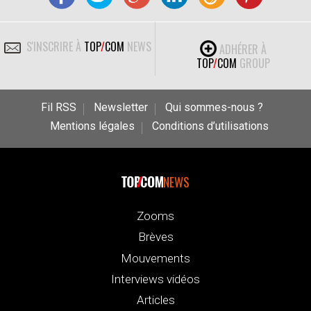
S'INSCRIRE À
TOP
/
COM
NEWS
ADHÉRER À
TOP
/
COM
GROUP
Fil RSS
Newsletter
Qui sommes-nous ?
Mentions légales
Conditions d’utilisations
NEWS
Zooms
Brèves
Mouvements
Interviews vidéos
Articles