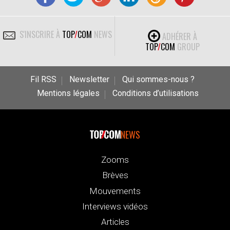
S'INSCRIRE À
TOP
/
COM
NEWS
ADHÉRER À
TOP
/
COM
GROUP
Fil RSS
Newsletter
Qui sommes-nous ?
Mentions légales
Conditions d’utilisations
NEWS
Zooms
Brèves
Mouvements
Interviews vidéos
Articles