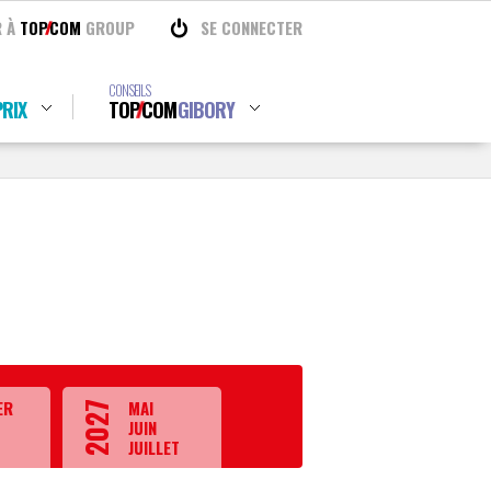
R À
TOP
COM
GROUP
SE CONNECTER
CONSEILS
RIX
TOP
COM
GIBORY
ER
MAI
2027
JUIN
JUILLET