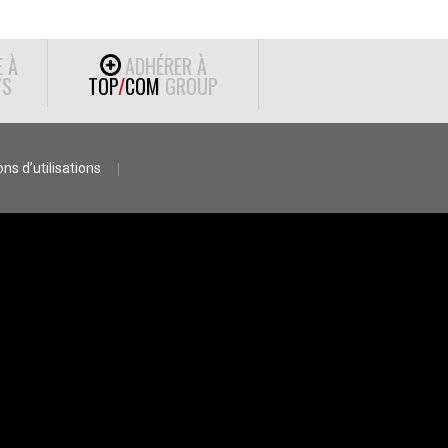
E À
ADHÉRER À
S
TOP
/
COM
GROUP
ns d’utilisations