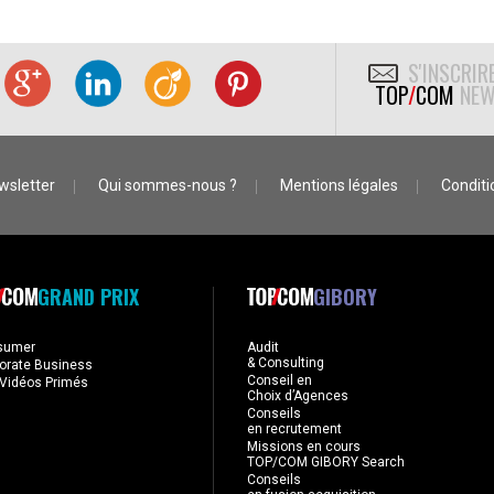
S'INSCRIR
TOP
/
COM
NEW
wsletter
Qui sommes-nous ?
Mentions légales
Conditio
GRAND PRIX
GIBORY
sumer
Audit
& Consulting
orate Business
Conseil en
Vidéos Primés
Choix d’Agences
Conseils
en recrutement
Missions en cours
TOP/COM GIBORY Search
Conseils