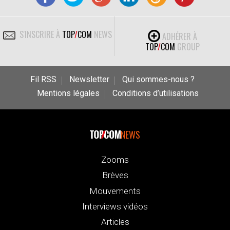
S'INSCRIRE À
TOP
/
COM
NEWS
ADHÉRER À
TOP
/
COM
GROUP
Fil RSS
Newsletter
Qui sommes-nous ?
Mentions légales
Conditions d’utilisations
NEWS
Zooms
Brèves
Mouvements
Interviews vidéos
Articles