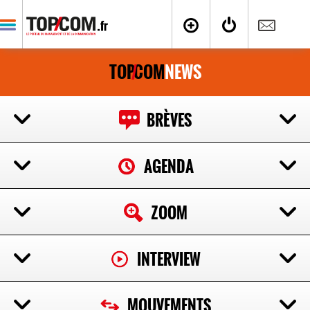
TOP
COM
NEWS
/
BRÈVES
AGENDA
ZOOM
INTERVIEW
MOUVEMENTS