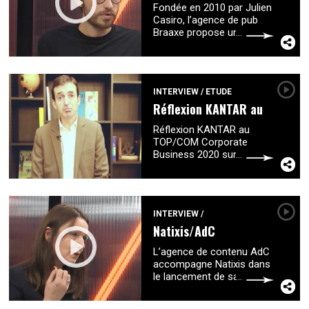
Fondée en 2010 par Julien
Casiro, l’agence de pub
Braaxe propose une ligne
directrice aux marques
orientées social first. Fin
2019, elle lance son
hotshop
...
INTERVIEW
/
ETUDE
Réflexion KANTAR au
TOP/COM
Réflexion KANTAR au
Corporate...
TOP/COM Corporate
Business 2020 sur le
thème : Les marques
doivent-elles avoir une
mission ? Par Emmanuel
Rivière, CEO Public
...
INTERVIEW
/
Natixis/AdC
L’agence de contenu AdC
accompagne Natixis dans
le lancement de sa toute
première campagne de
marque employeur. La