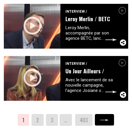
marque souhaite recruter
50 % de jeunes
...
INTERVIEW
/
Leroy Merlin / BETC
Leroy Merlin,
accompagnée par son
agence BETC, lance une
nouvelle plateforme de
communication. Après le
film « L’Aventure d’une vie
» sorti en 2017, la
...
INTERVIEW
/
Un Jour Ailleurs /
Josiane
Avec le lancement de sa
nouvelle campagne,
l’agence Josiane a
souhaité révéler les
valeurs de la marque Un
Jour Ailleurs en faisant
émerger son point de
...
1
2
3
…
403
Suivant »