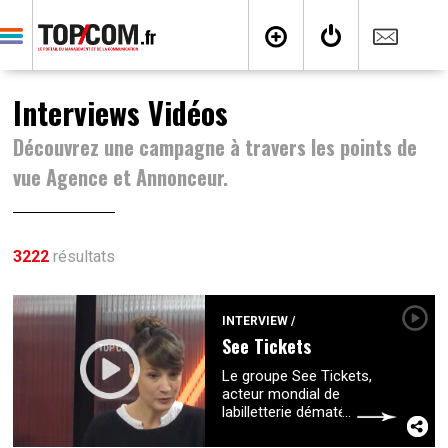
Interviews Vidéos
Découvrez une campagne à travers les points de
vue Agence et Annonceur.
3222
résultats
INTERVIEW
/
See Tickets
Le groupe See Tickets,
acteur mondial de
labilletterie dématérialisée
qui appartient à Vivendi