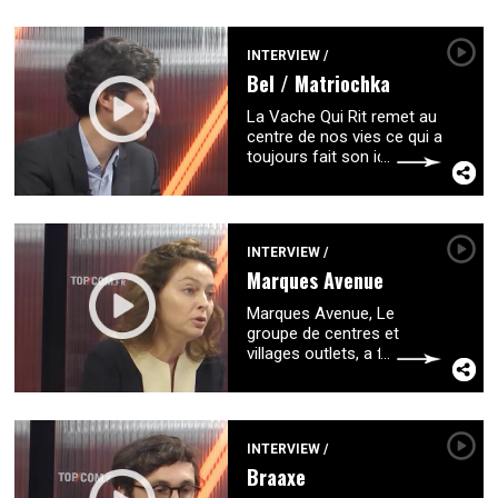
Village, regroupe
aujourd’hui l’ensemble de
son activité
...
INTERVIEW
/
Bel / Matriochka
La Vache Qui Rit remet au
centre de nos vies ce qui a
toujours fait son identité :
le rire. Son message est : il
est toujours meilleur de
rire ! Cette
...
INTERVIEW
/
Marques Avenue
Marques Avenue, Le
groupe de centres et
villages outlets, a fait
appel à la photographe
canadienne multi-primée
Kourtney Roy pour réaliser
une nouvelle
...
INTERVIEW
/
Braaxe