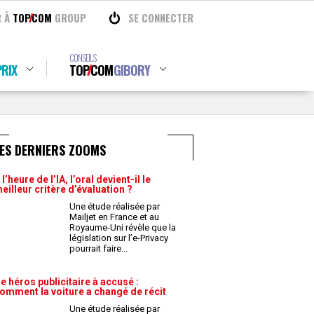
R À
TOP
COM
GROUP
SE CONNECTER
CONSEILS
RIX
TOP
COM
GIBORY
ES DERNIERS ZOOMS
 l’heure de l’IA, l’oral devient-il le
eilleur critère d’évaluation ?
Une étude réalisée par
Mailjet en France et au
Royaume-Uni révèle que la
législation sur l’e-Privacy
pourrait faire
...
e héros publicitaire à accusé :
omment la voiture a changé de récit
Une étude réalisée par