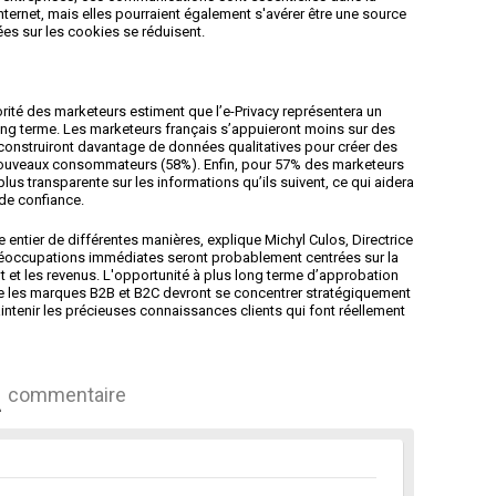
 Internet, mais elles pourraient également s'avérer être une source
s sur les cookies se réduisent.
ité des marketeurs estiment que l’e-Privacy représentera un
long terme. Les marketeurs français s’appuieront moins sur des
 construiront davantage de données qualitatives pour créer des
ouveaux consommateurs (58%). Enfin, pour 57% des marketeurs
 plus transparente sur les informations qu’ils suivent, ce qui aidera
de confiance.
entier de différentes manières, explique Michyl Culos, Directrice
éoccupations immédiates seront probablement centrées sur la
t et les revenus. L'opportunité à plus long terme d’approbation
ue les marques B2B et B2C devront se concentrer stratégiquement
intenir les précieuses connaissances clients qui font réellement
commentaire