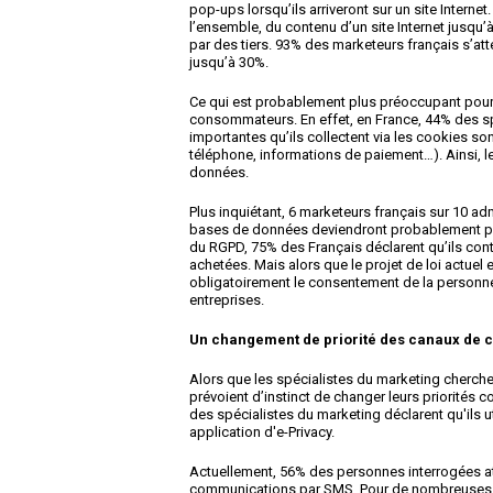
pop-ups lorsqu’ils arriveront sur un site Internet
l’ensemble, du contenu d’un site Internet jusqu’à
par des tiers. 93% des marketeurs français s’atte
jusqu’à 30%.
Ce qui est probablement plus préoccupant pour l
consommateurs. En effet, en France, 44% des sp
importantes qu’ils collectent via les cookies s
téléphone, informations de paiement…). Ainsi, 
données.
Plus inquiétant, 6 marketeurs français sur 10 a
bases de données deviendront probablement plus
du RGPD, 75% des Français déclarent qu’ils conti
achetées. Mais alors que le projet de loi actue
obligatoirement le consentement de la personne,
entreprises.
Un changement de priorité des canaux de
Alors que les spécialistes du marketing cherch
prévoient d’instinct de changer leurs priorités
des spécialistes du marketing déclarent qu'ils u
application d'e-Privacy.
Actuellement, 56% des personnes interrogées atte
communications par SMS. Pour de nombreuses e