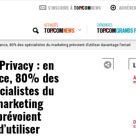
S'INSCRIRE À
TOP
COM
NEWS
ADHÉRE
ACTUALITÉS
ÉVÉNEMENTS
TOP
COM
NEWS
TOP
COM
GRANDS P
rance, 80% des spécialistes du marketing prévoient d’utiliser davantage l’email
Privacy : en
L
nce, 80% des
À
m
cialistes du
arketing
prévoient
D
d’utiliser
c