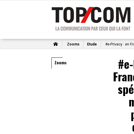
Zooms
Etude
#e-Privacy : en F
#e-
Zooms
Fra
spé
m