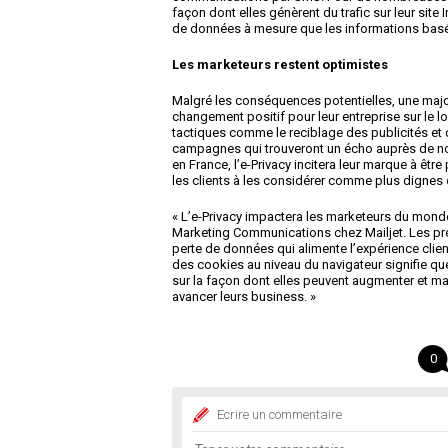
façon dont elles génèrent du trafic sur leur site
de données à mesure que les informations basée
Les marketeurs restent optimistes
Malgré les conséquences potentielles, une major
changement positif pour leur entreprise sur le 
tactiques comme le reciblage des publicités et
campagnes qui trouveront un écho auprès de n
en France, l’e-Privacy incitera leur marque à être
les clients à les considérer comme plus dignes 
« L’e-Privacy impactera les marketeurs du monde 
Marketing Communications chez Mailjet. Les pr
perte de données qui alimente l’expérience clien
des cookies au niveau du navigateur signifie q
sur la façon dont elles peuvent augmenter et ma
avancer leurs business. »
0
Ecrire un commentaire