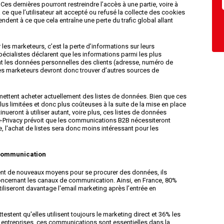
. Ces dernières pourront restreindre l’accès à une partie, voire à
 ce que l’utilisateur ait accepté ou refusé la collecte des cookies
ndent à ce que cela entraîne une perte du trafic global allant
es marketeurs, c’est la perte d’informations sur leurs
écialistes déclarent que les informations parmi les plus
ont les données personnelles des clients (adresse, numéro de
les marketeurs devront donc trouver d’autres sources de
dmettent acheter actuellement des listes de données. Bien que ces
 limitées et donc plus coûteuses à la suite de la mise en place
nueront à utiliser autant, voire plus, ces listes de données
l e-Privacy prévoit que les communications B2B nécessiteront
 l'achat de listes sera donc moins intéressant pour les
 communication
ent de nouveaux moyens pour se procurer des données, ils
 concernant les canaux de communication. Ainsi, en France, 80%
tiliseront davantage l'email marketing après l’entrée en
stent qu'elles utilisent toujours le marketing direct et 36% les
ntreprises, ces communications sont essentielles dans la