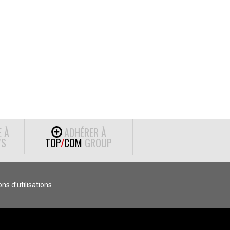
E À
ADHÉRER À
S
TOP
/
COM
GROUP
ns d’utilisations