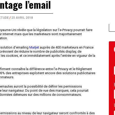
ntage l’email
ETUDE
/
25 AVRIL 2018
yaume-Uni révèle que la législation sur l’e-Privacy pourrait faire
ur Internet mais que les marketeurs sont majoritairement
ation.
a solution d’emailing
Mailjet
auprès de 400 marketeurs en France
révoient de réduire le nombre de publicités display, de
les cookies, et ce immédiatement après l’entrée en vigueur de la
rment connaître la différence entre l’e-Privacy et le Règlement
3% des entreprises exploitent encore des solutions publicitaires
ommateurs.
ternautes auront la possibilité de définir les permissions
 leur navigateur. Du point de vue des marques, cela pourrait
e données détenues sur des millions de consommateurs.
 permissions au niveau de leur navigateur seront confrontés à des